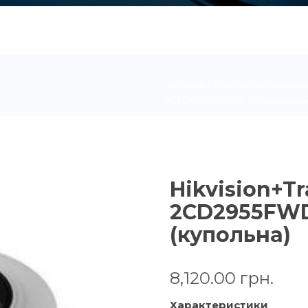
Головна
/
Відеоспостережен
2CD2955FWD-IS ІР-відеокаме
Hikvision+Tr
2CD2955FWD
(купольна)
8,120.00
грн.
Характеристики