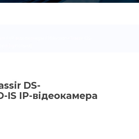
ня
/
IP відеокамери
/ Hikvision+Trassir DS-
ра (купольна)
assir DS-
-IS ІР-відеокамера