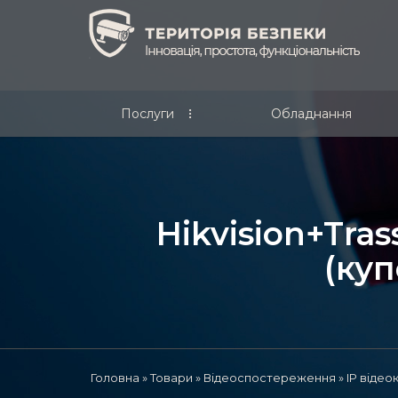
Послуги
Обладнання
І
н
н
о
Hikvision+Tra
в
а
(куп
ц
і
й
н
і
р
і
ш
Головна
»
Товари
»
Відеоспостереження
»
IP віде
е