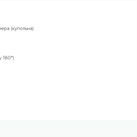
мера (купольна)
у 180°)