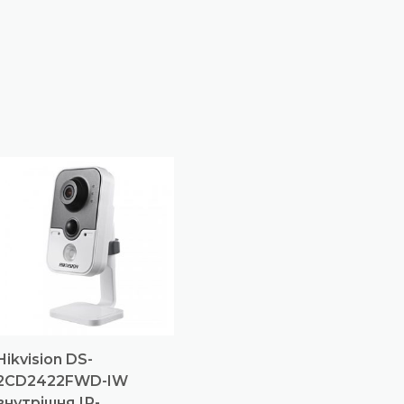
Hikvision DS-
2CD2422FWD-IW
внутрішня ІР-