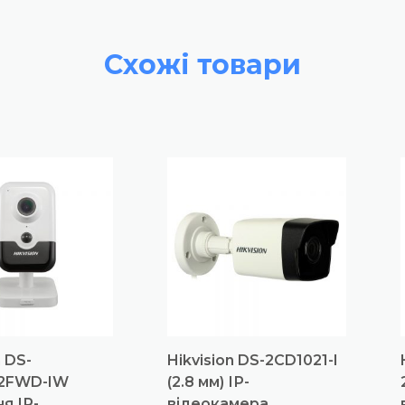
Схожі товари
n DS-
Hikvision DS-2CD1021-I
2FWD-IW
(2.8 мм) ІР-
я ІР-
відеокамера