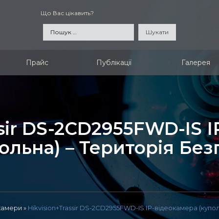
Що Вас цікавить?
Пошук:
Прайс
Публікації
Галерея
ssir DS-2CD2955FWD-IS 
ольна) – Територія Бе
окамери
»
Hikvision+Trassir DS-2CD2955FWD-IS ІР-відеокамера (купо