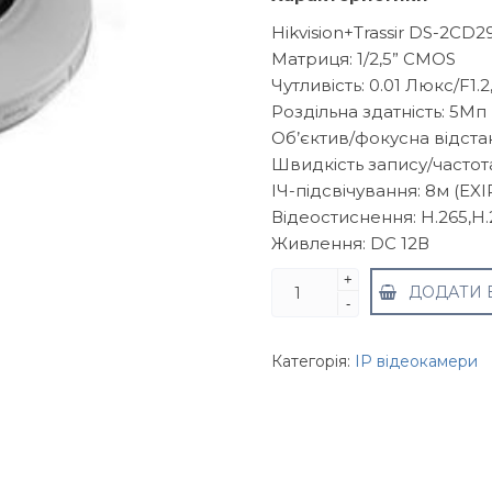
Hikvision+Trassir DS-2CD
Матриця: 1/2,5” CMOS
Чутливість: 0.01 Люкс/F1.2
Роздільна здатність: 5Мп
Об’єктив/фокусна відстань
Швидкість запису/частота
ІЧ-підсвічування: 8м (EXI
Відеостиснення: H.265,H
Живлення: DC 12В
Hikvision+Trassir
+
ДОДАТИ 
-
DS-
2CD2955FWD-
IS
Категорія:
IP відеокамери
ІР-
відеокамера
(купольна)
кількість