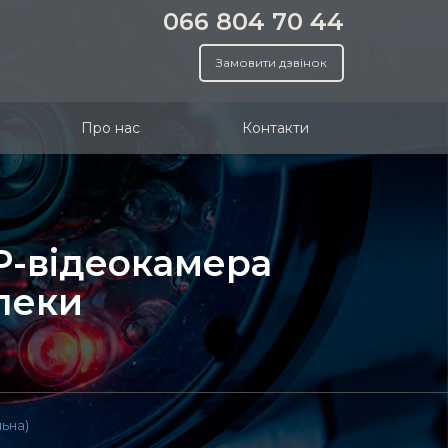
066 804 70 44
Замовити дзвінок
Про нас
Контакти
ІР-відеокамера
зпеки
льна)