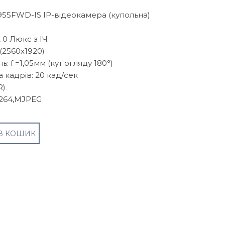
2955FWD-IS ІР-відеокамера (купольна)
, 0 Люкс з ІЧ
 (2560х1920)
: f =1,05мм (кут огляду 180°)
 кадрів: 20 кад/сек
R)
.264,MJPEG
В КОШИК