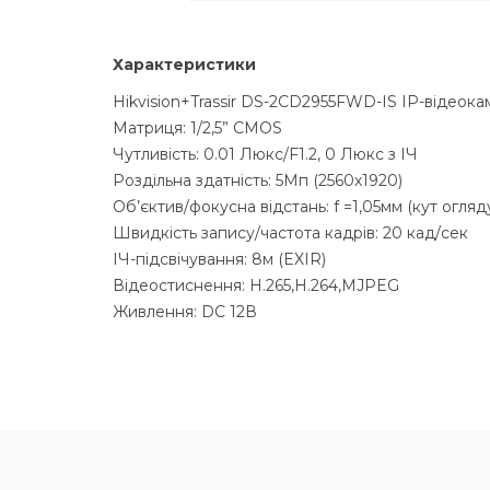
м
о
ф
Характеристики
о
н
Hikvision+Trassir DS-2CD2955FWD-IS ІР-відеока
н
Матриця: 1/2,5” CMOS
і
с
Чутливість: 0.01 Люкс/F1.2, 0 Люкс з ІЧ
и
Роздільна здатність: 5Мп (2560х1920)
с
Об’єктив/фокусна відстань: f =1,05мм (кут огляд
т
е
Швидкість запису/частота кадрів: 20 кад/сек
м
ІЧ-підсвічування: 8м (EXIR)
и
Відеостиснення: H.265,H.264,MJPEG
Живлення: DC 12В
В
с
т
а
н
о
в
л
е