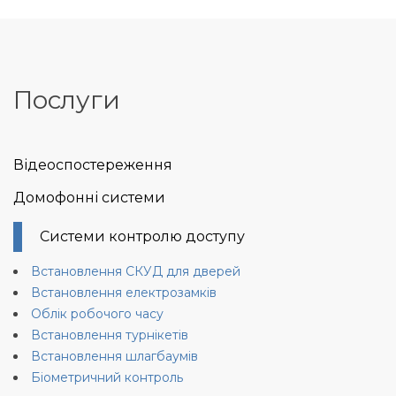
Skip
to
content
Послуги
Відеоспостереження
Домофонні системи
Системи контролю доступу
Встановлення СКУД для дверей
Встановлення електрозамків
Облік робочого часу
Встановлення турнікетів
Встановлення шлагбаумів
Біометричний контроль