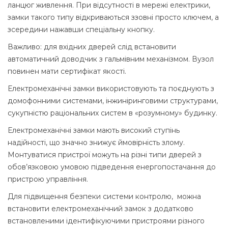
ланцюг живлення. При відсутності в мережі електрики,
замки такого типу відкриваються ззовні просто ключем, а
зсередини нажавши спеціальну кнопку.
Важливо: для вхідних дверей слід встановити
автоматичний доводчик з гальмівним механізмом. Вузол
повинен мати сертифікат якості.
Електромеханічні замки використовують та поєднують з
домофонними системами, інжиніринговими структурами,
сукупністю раціональних систем в «розумному» будинку.
Електромеханічні замки мають високий ступінь
надійності, що значно знижує ймовірність злому.
Монтуватися пристрої можуть на різні типи дверей з
обов’язковою умовою підведення енергопостачання до
пристрою управління.
Для підвищення безпеки системи контролю, можна
встановити електромеханічний замок з додатково
встановленими ідентифікуючими пристроями різного