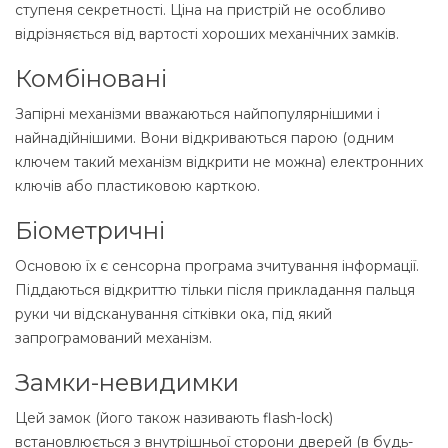
ступеня секретності. Ціна на пристрій не особливо
відрізняється від вартості хороших механічних замків.
Комбіновані
Запірні механізми вважаються найпопулярнішими і
найнадійнішими. Вони відкриваються парою (одним
ключем такий механізм відкрити не можна) електронних
ключів або пластиковою карткою.
Біометричні
Основою їх є сенсорна програма зчитування інформації.
Піддаються відкриттю тільки після прикладання пальця
руки чи відсканування сітківки ока, під який
запрограмований механізм.
Замки-невидимки
Цей замок (його також називають flash-lock)
встановлюється з внутрішньої сторони дверей (в будь-