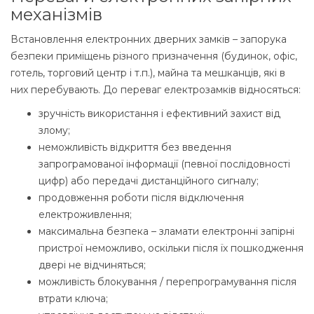
механізмів
Встановлення електронних дверних замків – запорука
безпеки приміщень різного призначення (будинок, офіс,
готель, торговий центр і т.п.), майна та мешканців, які в
них перебувають. До переваг електрозамків відносяться:
зручність використання і ефективний захист від
злому;
неможливість відкриття без введення
запрограмованої інформації (певної послідовності
цифр) або передачі дистанційного сигналу;
продовження роботи після відключення
електроживлення;
максимальна безпека – зламати електронні запірні
пристрої неможливо, оскільки після їх пошкодження
двері не відчиняться;
можливість блокування / перепрограмування після
втрати ключа;