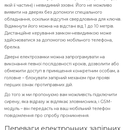
якій її частині) і невидимий ззовні. Його не можливо
виявити на дверях без допомоги спеціального
обладнання, оскільки відсутня свердловина для ключів.
Відімкнути його можна на відстані від 1 до 10 метрів.
Дистанційне керування замком-невидимкою може
здійснюватися за допомогою мобільного телефона,
брелка.
Дверні електрозамки можна запрограмувати на
виконання певної послідовності кроків, дозволити або
обмежити доступ в приміщення конкретним особам, а
головне – блокувати запірний механізм при прояві
перших ознак протиправних дій.
До того ж ми пропонуємо вам можливість підключити
сирену, яка відразу ж відлякає зловмисника, і GSM-
модуль – він передасть на ваш мобільний телефон
повідомлення про спробу проникнення.
Переваги електронних запірних