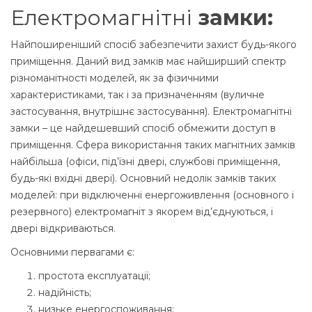
Електромагнітні
замки:
Найпоширеніший спосіб забезпечити захист будь-якого
приміщення. Даний вид замків має найширший спектр
різноманітності моделей, як за фізичними
характеристиками, так і за призначенням (вуличне
застосування, внутрішнє застосування). Електромагнітні
замки – це найдешевший спосіб обмежити доступ в
приміщення. Сфера використання таких магнітних замків
найбільша (офіси, під’їзні двері, службові приміщення,
будь-які вхідні двері). Основний недолік замків таких
моделей: при відключенні енергоживлення (основного і
резервного) електромагніт з якорем від’єднуються, і
двері відкриваються.
Основними первагами є:
простота експлуатації;
надійність;
низьке енергоспоживання;