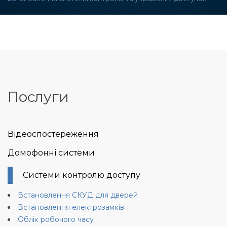
Skip
to
content
Послуги
Відеоспостереження
Домофонні системи
Системи контролю доступу
Встановлення СКУД для дверей
Встановлення електрозамків
Облік робочого часу