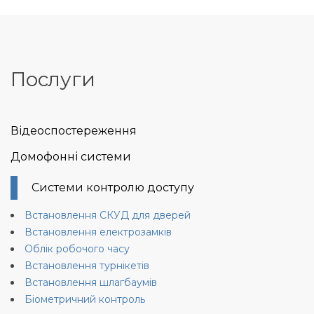
Skip
to
content
Послуги
Відеоспостереження
Домофонні системи
Системи контролю доступу
Встановлення СКУД для дверей
Встановлення електрозамків
Облік робочого часу
Встановлення турнікетів
Встановлення шлагбаумів
Біометричний контроль