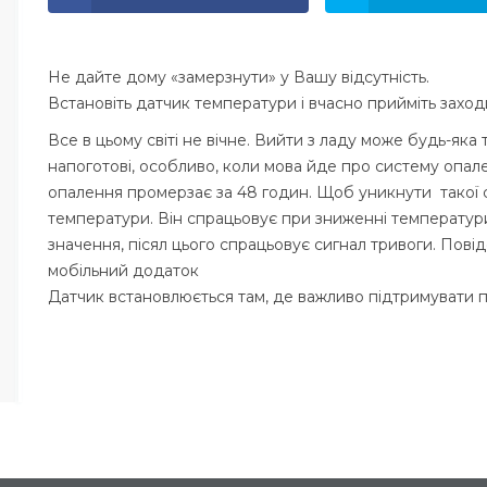
Не дайте дому «замерзнути» у Вашу відсутність.
Встановіть датчик температури і вчасно прийміть заход
Все в цьому світі не вічне. Вийти з ладу може будь-яка 
напоготові, особливо, коли мова йде про систему опа
опалення промерзає за 48 годин. Щоб уникнути такої 
температури. Він спрацьовує при зниженні температур
значення, пісял цього спрацьовує сигнал тривоги. Пов
мобільний додаток
Датчик встановлюється там, де важливо підтримувати 